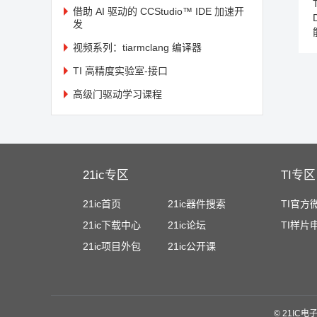
以
借助 AI 驱动的 CCStudio™ IDE 加速开
发
到
大
视频系列：tiarmclang 编译器
协
TI 高精度实验室-接口
对
刻
高级门驱动学习课程
t
T
P
21ic专区
TI专区
它
21ic首页
21ic器件搜索
TI官方
2
21ic下载中心
21ic论坛
TI样片
适
21ic项目外包
21ic公开课
门
面
者
地
©
21IC电子
始