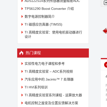
ADS122S14系列传感器测量精密ADC
就
来
TPS61290 Boost Converter 介绍
含
数字电源控制器简介
或
需
TI 磁感应仿真器 (TIMSS)
的
TI 高精度实验室：使用电机驱动器进行
此
设计
可
电
未学习
未学习
s简介课程(三)
USB Type C介绍
USB PD介绍
因
热门课程
只
实验性电力电子课程和参考
的
率
TI 高精度实验室 – ADC系列视频
汽车应用中的 Jacinto™ 7 处理器
C
处
TI HVI系列培训
我
TI 高精度实验室系列课程 - 运算放大器
它
电机控制之旋变及位置反馈解决方案
间