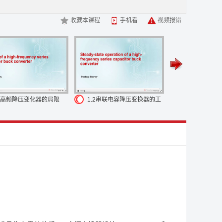
的标准接口可以帮助
我们减少能源消耗和碳排量
首先我们
-C 的插座
应用场合比如说像墙充
这是简化的系统框图
它包
收藏本课程
手机看
视频报错
SB PD 的握手
并且控制反激线路的输出电压
比如说 5V,9V
40A
作为例子来进行详细地讨论
那在 VBUS 的通道上
我们
Type-C 要求储能电容与插座端的
VBUS 隔开来限制插拔时大
B Type-C 在空接的时候
需要使得 VBUS 的电压降到 0V
因
这里反激变换器
它仍然需要输出电压给到 PD 进行供电
大家
I 的官网上搜索到
这张图里显示了专用电缆的适配器的
一个
在这种情况下面
它不可能发生外设对该设备进行充电的可能
未学习
.1高频降压变化器的局限
1.2串联电容降压变换器的工
1.3串联电容
没有必要去考虑 VBUS
和储能电容之间的隔离了
因此我们
作模式
作模式续
电压降到 0V
下面我们来看一下 45W 单端口方案
更为详细
用了准谐振控制谷底开通的 UCC28740
它可以获得较高的效
 引脚为低
或者是开路的状态来控制
我们的输出反馈电压的分
我们用一个实例给大家做一个演示
这个图示里显示了
41 评估板作为适配器端
当没有任何设备连接的时候
TPS25741
估板
插上了苹果的 MacBook
它的 CC 线通过电缆线连到了
.4V
另一个 CC 引脚仍然是
被拉高处于高电平的状态
但是
S25741
通过 CC 上的信号进行有效负载的接入
这里判断时
出电压开始
提供 5V 的电压给到 VBUS 和 VCONN
所以我们可