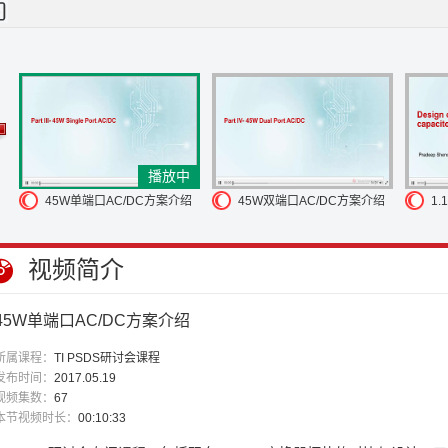
可以了
联合国统计每年都有30万吨的电子废物
来充斥我们的地球
通过新
看一下 45W 单端口
AC/DC 的解决方案
这个应用里面采用了 USB Type
了一个反激变换器
一个 PD 控制器以及受控的电源通道
PD 控制器进行 U
者是 15V
它还控制 VBUS 通道上的开关
我们下面会以德州仪器 TPS257
要一个背靠背的 MOSFET
一方面反激的输出
它有大的输出电容
USB 
冲击电流
流到我们的储能电容上面
另一方面和传统的 USB 不同的是
US
我们需要控制 MOSFET 的
关断来隔断 VBUS
并且把输出电压降为 0V
以参考的 TI 的方案有
PMP4486, PMP20211, PMP11451 等等
可以在 T
播放中
源参考设计
那它具有固定的 Type-C 的接口
比如很多便携机类似的设备
未学习
未学习
45W单端口AC/DC方案介绍
45W双端口AC/DC方案介绍
1
为没有转换线可以连接
Type-C 的插头到 Type-A 的插座上面去
我们也就
需要一颗 MOSFET
来确保正确的输出电压
并且在空接的情况下面把输出
视频简介
设计介绍
这里采用了 TPS25740 作为 PD 控制器
AC/DC 反激变换器
采
曲线以及
小于 30mW 的待机功耗
那 TPS25740 通过控制
CTL1,CTL2
压比
从而来控制我们的
UCC28740 的占空比来实现输出电压的调节
下面
45W单端口AC/DC方案介绍
C2/CC1
配置通道的波形以及我们的
VBUS 输出电压波形
那 TPS257
所属课程：
TI PSDS研讨会课程
于空载状态
它把输出的 CC2/CC1 拉到了5V电压
在 t1 时刻，我们的评
发布时间：
2017.05.19
们评估板的 CC2 引脚
因此可以看到 CC2 的电压从高于4V的
电压拉到了0
视频集数：
67
由于不再处于轻载的状态
所以电压有一些轻微的跌落
在 t1 开始以后 TP
本节视频时长：
00:10:33
大概经过了 185ms 时间
也就是 t1 和 t2 的时刻
在 t2 时刻判断完成输