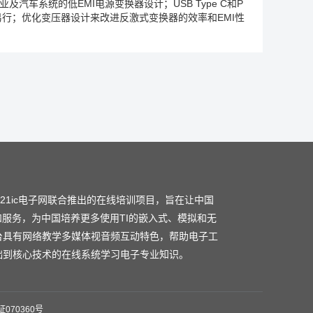
及汽车系统的低EMI电源变换器设计；USB Type C和P
t3 时刻
AC/DC 适配器开始广播 3A 的电流
因此我们可以看
易行；优化变压器设计来改进反激式变换器的效率和EMI性
 MacBook 说
它可以在 5V 输出的情况下面
提供 3A 最
它展开来可以看到它是一些高频的信号
这些是 USB PD 的
种的电压
或者是在不同的电流情况下面
能够输出更高的电压
后
它们两端同意把 12V 电压作为新的供电电压
因此在 t4 时
我们可以看到 CC 线上
电压降到了 0.8V
因此我们从 t1 到
建立最终的协商的电压和功率
前面我们提到
我们通过 USB
的设备
因此我们必须定义一系列的规则
使得无论什么样的设
求之一
就是对于电压瞬变的要求
下面两个图例是从 USB
的上限，下限
过充，跌落等以及摆率的要求
以输出电压上升
压跌落
然后必须单调地上升到新的电压的范围
同样在新的电压
小于 30mV/μS
然后在 275ms 时间内它必须得摆定
在
和21ic电子网联合推出的在线培训项目，旨在让中国
的
时候也有同样的要求
在我们的 TPS25740 45W AC/DC 的
和服务，为中国培养更多使用TI的嵌入式、模拟和无
器件
那通过调整阻容器件的参数值
我们可以控制 MOSFET 的
台具有网络教学多媒体视音频互动特色，帮助电子工
活的配置
下面我们再举一个例子来说明
当错误发生的情况下
础到核心技术的在线系统学习电子专业知识。
分压比
从而改变输出的电压和线路
那在错误的情况下面
或
路的
输出电压变得非常地高
在这种情况下面
我们必须很快
面
下面这个波形显示了整个保护的过程
大家可以看到在刚开
070360号
常快地上升
已触发到我们的 OVP 的保护点
在这个情况下面，