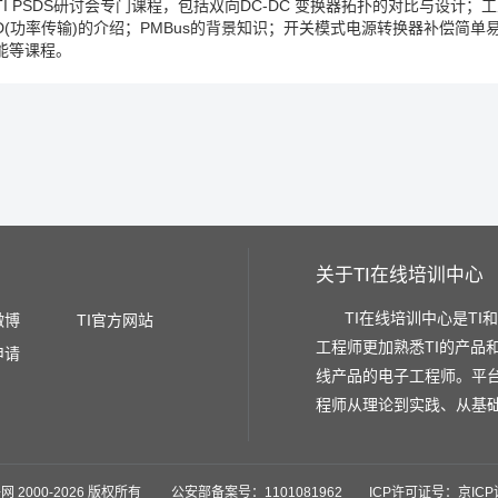
TI PSDS研讨会专门课程，包括双向DC-DC 变换器拓扑的对比与设计；工业
看到 VBUS 和
VCONN 的电压上升到了 5V
接下来大概 200ms 的时间在 
D(功率传输)的介绍；PMBus的背景知识；开关模式电源转换器补偿简单
 CC2 的电压
从 0.4V 抬到了 1.6V
并且保持了一段时间
这是适配器告诉负载
能等课程。
的电流
如果我们可以看得再仔细一些
我们可以看到 CC 上这些的噪声
把
议信息
这些信息说明适配器同时在 告诉
MacBook 说它能够输出哪些
于 MacBook 来说
它会把这些信息进行响应
也就是进行握手
通过协商以
适配器
把输出电压抬到了12V
与此同时它把广播的电流降到了 1.5A
因此
4 时刻
适配器和 MacBook 之间完成了插入检测
电压电流的协商握手
以及
ype-C 的设计
我们的目标是期望只用一个
Type-C 的连接器来连接所有
备接入
都可以确保没有错误发生
甚至损害我们的设备
那其中非常重要的要
D 的
规范里直接截屏过来的
这些波形显示的电压在切换的时候
它所允许
关于TI在线培训中心
为例
这里是起始电压
它在初始时允许很小的电压跌落
也就是 0.5V 的电
允许 0.5V 的过充
然后落在新电压的正负5%的调整范围内
调整的摆率必须
TI在线培训中心是TI
微博
TI官方网站
85ms 的时间内
能够稳定提供满载的电流
同样地当输出电压从高往低调
工程师更加熟悉TI的产品
申请
配器中采用了一个外置的 MOSFET
我们可以看到这里加了 RC 的阻容
线产品的电子工程师。平
极的电流
从而来控制输出电压变化的摆率
所以客户可以根据需求进行灵
程师从理论到实践、从基
系统所做的防护
这是 TPS25740 通过 CTL 引脚来改变
输出的反馈电压
是一些极端的场合
这个反馈节点有可能会被短路
从而使得我们的反激线
关断通道中的 MOSFET
使得反激输出的高压
不会产生在 VBUS 输出上
网 2000-
插入的时候
2026 版权所有 公安部备案号：1101081962 ICP许可证号：京ICP证
输出电压为0
当我们开始上电的时候
输出电压 VBUS 会非