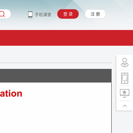
登 录
注 册
手机课堂