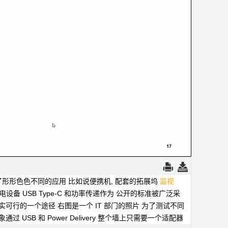
了形形色色不同的应用
比如说便携机, 配套的拓展坞
监视
供电设备
USB Type-C 和功率传递作为
公开的标准被广泛采
实可行的一个途径
右图是一个 IT 部门的照片
为了测试不同
过 USB 和 Power Delivery
整个墙上只需要一个适配器