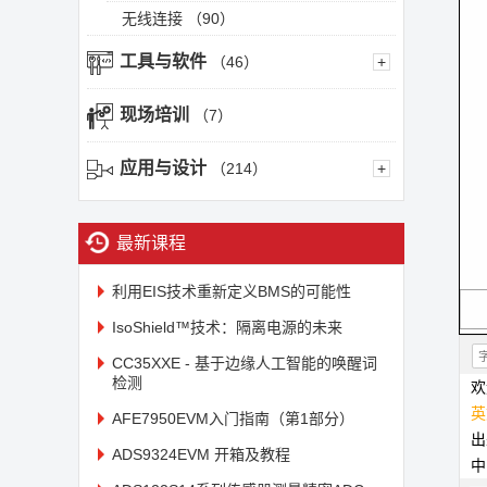
无线连接
（90）
工具与软件
（46）
+
现场培训
（7）
应用与设计
（214）
+
最新课程
利用EIS技术重新定义BMS的可能性
IsoShield™技术：隔离电源的未来
CC35XXE - 基于边缘人工智能的唤醒词
检测
欢
英
AFE7950EVM入门指南（第1部分）
ADS9324EVM 开箱及教程
中