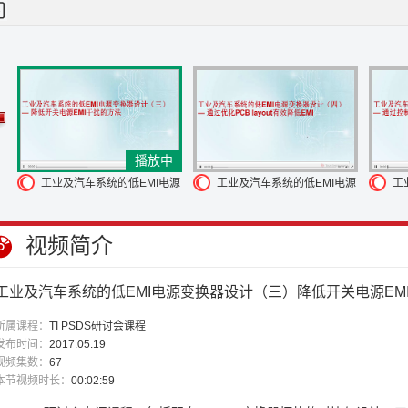
得 EMI 的问题比较凸显
EMI 一般分为两种
一种叫传导 EMI
它主要是通
辐射 EMI
它主要是靠电磁波的形式来传播
不依赖物理连接
开关电源同时也
时
需要同时考虑以下两点
减少自身对别人的影响
同时也不要让别人影响
在哪里
是通过什么路径去影响到其他系统的
这里左边有一个 EMI 的一
他系统
这里列举了有传导,电场,磁场以及电磁场
所以我们要减少 EMI
第
键的路径
通过选择合适的
电源 IC 和优化 PCB 设计
来减少 EMI 的噪
 EMI 的要求
则可以通过增加 EMI 滤波器
或是屏蔽来达到进一步减少 EM
播放中
源
工业及汽车系统的低EMI电源
工业及汽车系统的低EMI电源
工
变换器设计（三）降低开关
变换器设计（四）通过优化P
变
电源EMI干扰的方法
CB layout 有效降低EMI
开
视频简介
EM
工业及汽车系统的低EMI电源变换器设计（三）降低开关电源EM
所属课程：
TI PSDS研讨会课程
发布时间：
2017.05.19
视频集数：
67
本节视频时长：
00:02:59