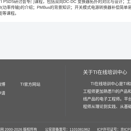
TI PSDS研讨会专门课程，包括双向DC-DC 变换器拓扑的对比与设计；工业
D(功率传输)的介绍；PMBus的背景知识；开关模式电源转换器补偿简单
能等课程。
关于TI在线培训中心
TI在线培训中心是TI
微博
TI官方网站
工程师更加熟悉TI的产品
申请
线产品的电子工程师。平
程师从理论到实践、从基
网 2000-
2026 版权所有 公安部备案号：1101081962 ICP许可证号：京ICP证