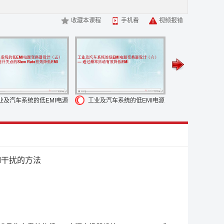
过物理连接来传播的
如寄生阻抗,电源线或者是地线
另一种
会受到 EMI 的干扰
所以我们在考虑开关电源的 EMI 问题
收藏本课程
手机看
视频报错
到自己
作为电源工程师
我们要想减小 EMI
就得知道 EMI 的源
个模型
图中显示了 EMI 的源头
以及通过哪几条路径去影响到
一步
我们要找到关键的 EMI 的源头在什么地方
然后定位到
声和传播
如果最后还不能满足 EMI 的要求
如果最后还不能满
I 的目的
这一讲我们就讲到这里, 谢谢
业及汽车系统的低EMI电源
工业及汽车系统的低EMI电源
工业及汽车系统
换器设计（五）通过控制
变换器设计（六）通过频率
变换器设计（
关点的Slew Rate有效降低
抖动有效降低EMI
MI 滤波器有效
I
I干扰的方法