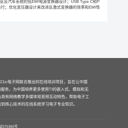
及汽车系统的低EMI电源变换器设计；USB Type C和P
易行；优化变压器设计来改进反激式变换器的效率和EMI性
和21ic电子网联合推出的在线培训项目，旨在让中国
和服务，为中国培养更多使用TI的嵌入式、模拟和无
台具有网络教学多媒体视音频互动特色，帮助电子工
础到核心技术的在线系统学习电子专业知识。
070360号