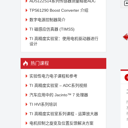
ADS122S14系列传感器测量精密ADC
使
是
TPS61290 Boost Converter 介绍
数字电源控制器简介
头
其
TI 磁感应仿真器 (TIMSS)
关
TI 高精度实验室：使用电机驱动器进行
足
设计
具
工业及汽车系统的低EMI电源
工业及汽车系统的低EMI电
热门课程
变换器设计（一）课程概览
变换器设计（二）工业及汽
车运用DCDC的主要特点
实验性电力电子课程和参考
TI 高精度实验室 – ADC系列视频
汽车应用中的 Jacinto™ 7 处理器
TI HVI系列培训
TI 高精度实验室系列课程 - 运算放大器
电机控制之旋变及位置反馈解决方案