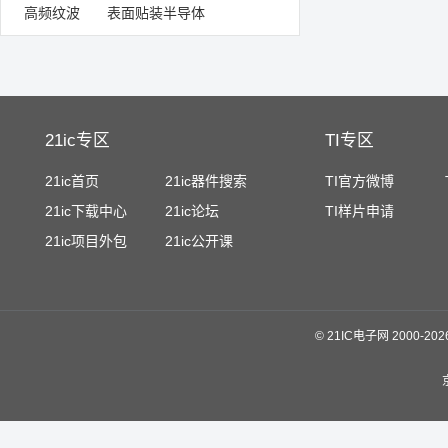
高频纹波
表面贴装半导体
21ic专区
TI专区
21ic首页
21ic器件搜索
TI官方微博
21ic下载中心
21ic论坛
TI样片申请
21ic项目外包
21ic公开课
©
21IC电子网 2000-
20