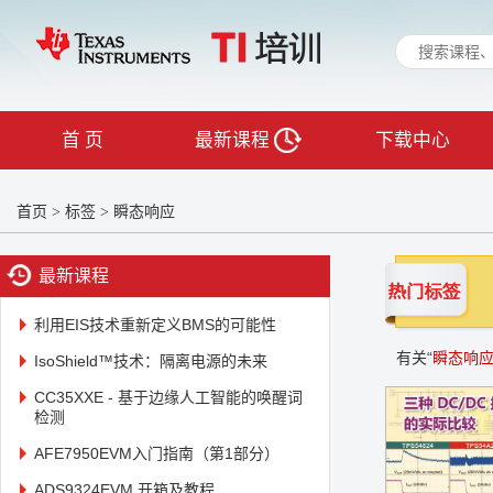
首 页
最新课程
下载中心
首页
标签
瞬态响应
>
>
最新课程
利用EIS技术重新定义BMS的可能性
有关“
瞬态响
IsoShield™技术：隔离电源的未来
CC35XXE - 基于边缘人工智能的唤醒词
检测
AFE7950EVM入门指南（第1部分）
ADS9324EVM 开箱及教程