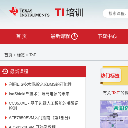
首 页
最新课程
下载中心
首页
标签
ToF
>
>
最新课程
利用EIS技术重新定义BMS的可能性
有关“
ToF
”的
IsoShield™技术：隔离电源的未来
CC35XXE - 基于边缘人工智能的唤醒词
检测
AFE7950EVM入门指南（第1部分）
ADS9324EVM 开箱及教程