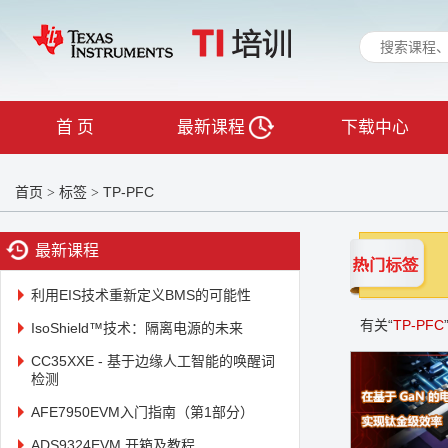
首 页
最新课程
下载中心
首页
标签
TP-PFC
>
>
最新课程
利用EIS技术重新定义BMS的可能性
有关“
TP-PFC
IsoShield™技术：隔离电源的未来
CC35XXE - 基于边缘人工智能的唤醒词
检测
AFE7950EVM入门指南（第1部分）
ADS9324EVM 开箱及教程