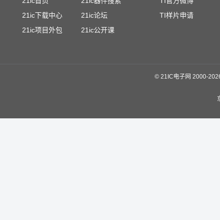
21ic首页
21ic器件搜索
TI官方微博
21ic下载中心
21ic论坛
TI样片申请
21ic项目外包
21ic公开课
©
21IC电子网 2000-
20