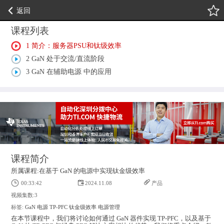
返回
课程列表
1 简介：服务器PSU和钛级效率
2 GaN 处于交流/直流阶段
3 GaN 在辅助电源 中的应用
课程简介
所属课程:在基于 GaN 的电源中实现钛金级效率
00:33:42
2024.11.08
产品
视频集数:3
标签:
GaN
电源
TP-PFC
钛金级效率
电源管理
在本节课程中，我们将讨论如何通过 GaN 器件实现 TP-PFC，以及基于