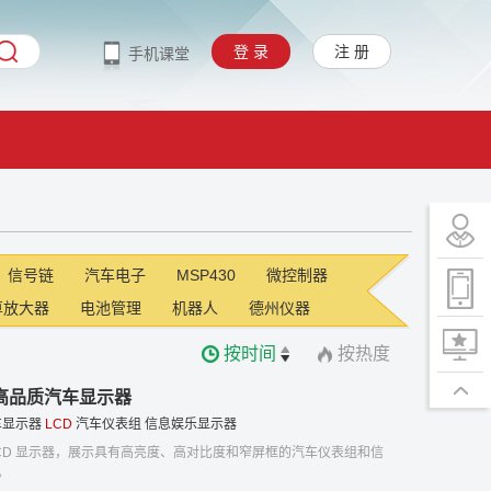
登 录
注 册
手机课堂
信号链
汽车电子
MSP430
微控制器
算放大器
电池管理
机器人
德州仪器
按时间
按热度
案的高品质汽车显示器
车显示器
LCD
汽车仪表组
信息娱乐显示器
FT LCD 显示器，展示具有高亮度、高对比度和窄屏框的汽车仪表组和信
。