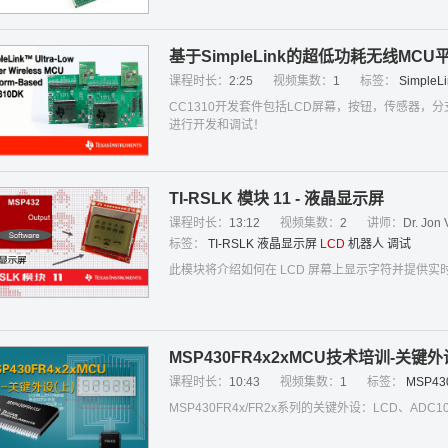
基于SimpleLink的超低功耗无线MCU平
课程时长：
2:25
视频集数：
1
标签：
SimpleLi
CC1310开发套件包括LCD屏幕，按钮，传感器，分
进行开发和调试！
TI-RSLK 模块 11 - 液晶显示屏
课程时长：
13:12
视频集数：
2
讲师：
Dr. Jon
标签：
TI-RSLK
液晶显示屏
LCD
机器人
调试
此模块将介绍如何在 LCD 屏幕上显示字符并提供实
MSP430FR4x2xMCU技术培训-关键外
课程时长：
10:43
视频集数：
1
标签：
MSP43
MSP430FR4x/FR2x系列的关键外设：LCD、ADC10