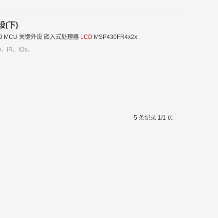
设(下)
0
MCU
关键外设
嵌入式处理器
LCD
MSP430FR4x2x
、IR、IOs。
5 条记录 1/1 页