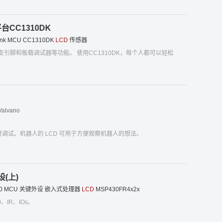
台CC1310DK
nk
MCU
CC1310DK
LCD
传感器
支引脚和板载调试器等功能。 使用CC1310DK，每个人都可以轻松
 Valvano
时调试。机器人的 LCD 可用于方便观察机器人的想法。
设(上)
0
MCU
关键外设
嵌入式处理器
LCD
MSP430FR4x2x
、IR、IOs。