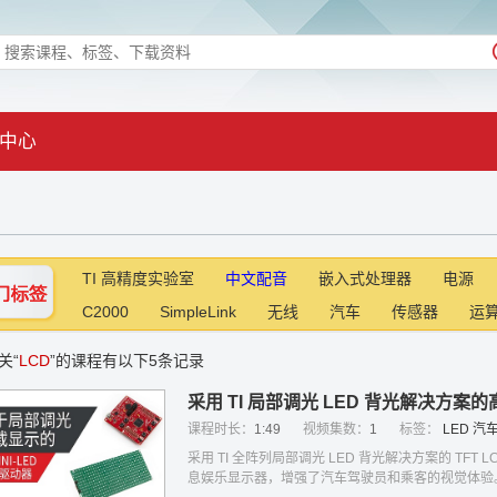
中心
TI 高精度实验室
中文配音
嵌入式处理器
电源
C2000
SimpleLink
无线
汽车
传感器
运
关“
LCD
”的课程有以下5条记录
采用 TI 局部调光 LED 背光解决方
课程时长：
1:49
视频集数：
1
标签：
LED
汽
采用 TI 全阵列局部调光 LED 背光解决方案的 T
息娱乐显示器，增强了汽车驾驶员和乘客的视觉体验