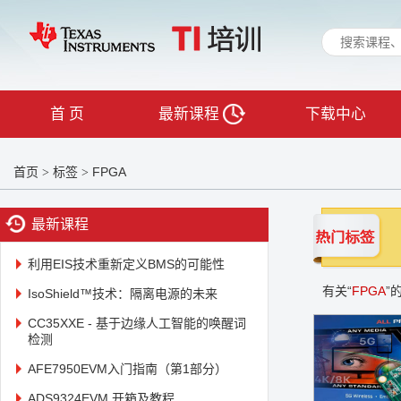
首 页
最新课程
下载中心
首页
标签
FPGA
>
>
最新课程
利用EIS技术重新定义BMS的可能性
有关“
FPGA
”
IsoShield™技术：隔离电源的未来
CC35XXE - 基于边缘人工智能的唤醒词
检测
AFE7950EVM入门指南（第1部分）
ADS9324EVM 开箱及教程