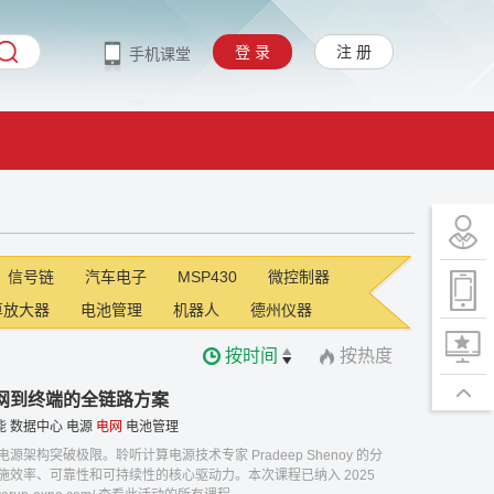
登 录
注 册
手机课堂
信号链
汽车电子
MSP430
微控制器
算放大器
电池管理
机器人
德州仪器
按时间
按热度
网到终端的全链路方案
能
数据中心
电源
电网
电池管理
构突破极限。聆听计算电源技术专家 Pradeep Shenoy 的分
效率、可靠性和可持续性的核心驱动力。本次课程已纳入 2025