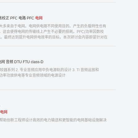
数校正
PFC
电路
PFC
电网
大多来自于电网。电网供电随不同使用目的。产生的负载特性也有
这会使得电网的传输线上产生不必要的损耗。PFC(功率因数校
低。最终达到提升电网供电效率的目标。本次研讨会内容即是针对在
电网
音频
DTU
FTU
class-D
放和比较器系列 2. 专业音频应用中负电源轨的设计 3. TI 音频运放和
源，大功率功放供电等专业音频领域的电源设计
科
电网
地帮助创新工程师设计高效的电力输送和更智能的电网基础设施解决