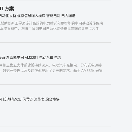
I 方案
自动化设备
模拟信号输入模块
智能电网
电力输送
续地帮助创新工程师设计高效的电力输送和更智能的电网基础设施解决
本次直播中，您将了解到电网自动化设备模拟前端设计要点及 TI
集系统
智能电网
AM3351
电动汽车
电力
网和三集五大体系建设持续深入，电动汽车充换电，分布式电源接
数据完整性以及及时性都提出了更高的要求，基于 AM335x 采集
网
低功耗MCU
信号链
流量表
综合模块