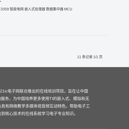
介
3359
智能电网
嵌入式处理器
数据集中器
MCU
11 条记录 1/1 页
和21ic电子网联合推出的在线培训项目，旨在让中国
和服务，为中国培养更多使用TI的嵌入式、模拟和无
台具有网络教学多媒体视音频互动特色，帮助电子工
础到核心技术的在线系统学习电子专业知识。