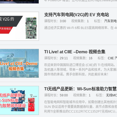
年 PowerUP 峰会。您可以通过访问 https://www.p
支持汽车到电网(V2G)的 EV 充电站
课程时长：
3:00
视频集数：
1
标签：
汽车到电
通过经济实惠的 Wi-Fi 6和 BLE5提高网络效率、在-
TI Live! at CIIE –Demo 视频合集
课程时长：
29:11
视频集数：
16
标签：
CIIE
欢迎来到中国国际进口博览会 (CIIE)的 TI 在
及机器人等领域，带来一系列产品和技术，为大家展
国市场的承诺。携手创新科技，共赴美好未来！
TI无线产品更新：Wi-Sun标准助力智
课程时长：
59:00
视频集数：
1
标签：
无线MC
在智能电网和智能城市应用中，如需创建比其他拓扑
SUN 协议适用于需要高数据吞吐量、高节点数和
利用TI全新推出的CC1312R7/CC1352P7无
通信。