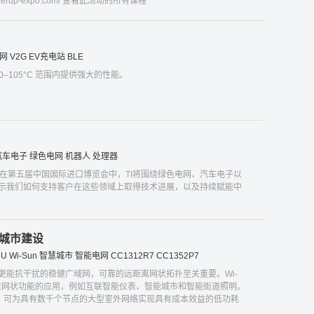
owerup-expo.com/ 查看此活动的所有课程
网
V2G
EV充电站
BLE
40–105°C 范围内提供强大的性能。
汽车电子
绿色电网
机器人
处理器
线网站。在第五届中国国际进口博览会中，TI将围绕绿色电网、汽车电子以
示我们如何支持客户在这些领域上取得技术进展，以及持续赋能中
慧城市建设
U
Wi-Sun
智慧城市
智能电网
CC1312R7
CC1352P7
更能抗干扰的稳健广域网，可靠的远距离网状拓扑至关重要。Wi-
自愈网状功能的应用，例如互联智能仪表、智能城市和智能街道照明。
线MCU，可为具有数千个节点的大型室外网络实现具有成本效益的低功耗