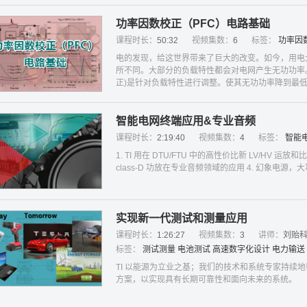
功率因数校正（PFC）电路基础
课程时长：
50:32
视频集数：
6
标签：
功率因
电的发现，给这世界带来了巨大的改变。如今，用电
所不同。大部分的负载特性都会对电网产生无功功率。
正)是针对负载特性进行调整。使其无功功率降到最
PFC的应用及拓朴上的基础原理进行讨论。
智能电网终端应用&专业音频
课程时长：
2:19:40
视频集数：
4
标签：
智能
1. TI 用在 DTU/FTU 中的高性价比新 LV/HV 运
class-D 功放在专业音频领域的应用 4. 幻象电
实现新一代测试和测量应用
课程时长：
1:26:27
视频集数：
3
讲师：
刘贻
标签：
测试测量
电池测试
高速数字化设计
电力输送
TI 以能源为立业之基；我们的技术和系统专家持续
方案，以实现具有长期可靠性和面向未来的系统。