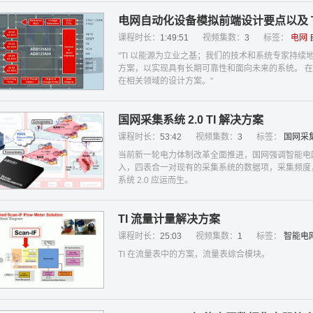
电网自动化设备模拟前端设计要点以及 T
课程时长：
1:49:51
视频集数：
3
标签：
电网
"TI 以能源为立业之基；我们的技术和系统专家持
方案，以实现具有长期可靠性和面向未来的系统。 在
在相关领域的设计方案。"
国网采集系统 2.0 TI 解决方案
课程时长：
53:42
视频集数：
3
标签：
国网采
当前新一轮电力体制改革全面推进，国网强调智能电
入，四表合一对现有的采集系统的数据项，采集频度，
系统 2.0 应运而生。
TI 流量计量解决方案
课程时长：
25:03
视频集数：
1
标签：
智能电
TI 在流量表中的方案，流量表综合模块。