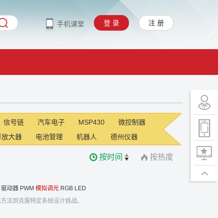
登 录
注 册
手机课堂
信号链
汽车电子
MSP430
微控制器
算放大器
电池管理
机器人
德州仪器
按时间
按热度
驱动器
PWM
模拟调光
RGB LED
调光方法到克服特定系统设计挑战。