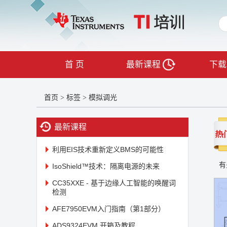
首 页
最新课程
下载
首页
标签
模拟调光
>
>
最新课程
利用EIS技术重新定义BMS的可能性
有
IsoShield™技术：隔离电源的未来
CC35XXE - 基于边缘人工智能的唤醒词
检测
AFE7950EVM入门指南（第1部分）
ADS9324EVM 开箱及教程