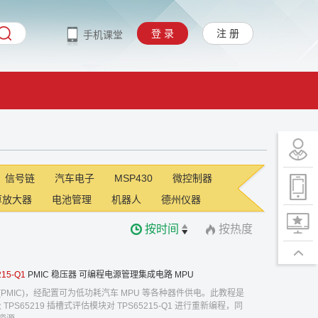
登 录
注 册
手机课堂
信号链
汽车电子
MSP430
微控制器
算放大器
电池管理
机器人
德州仪器
按时间
按热度
215-Q1
PMIC
稳压器
可编程电源管理集成电路
MPU
 (PMIC)，经配置可为低功耗汽车 MPU 等各种器件供电。此教程是
TPS65219 插槽式评估模块对 TPS65215-Q1 进行重新编程，同