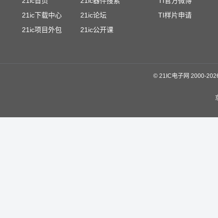
21ic首页
21ic器件搜索
TI官方微博
21ic下载中心
21ic论坛
TI样片申请
21ic项目外包
21ic公开课
©
21IC电子网 2000-
20