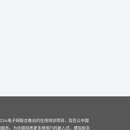
和21ic电子网联合推出的在线培训项目，旨在让中国
和服务，为中国培养更多使用TI的嵌入式、模拟和无