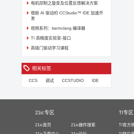
电机控制之旋变及位置反馈解决方案
借助 AI 驱动的 CCStudio™ IDE 加速开
发
视频系列：tiarmclang 编译器
TI 高精度实验室-接口
高级门驱动学习课程
相关标签
CCS
调试
CCSTUDIO
IDE
21ic专区
TI专区
21ic首页
21ic器件搜索
TI官方
21ic下载中心
21ic论坛
TI样片