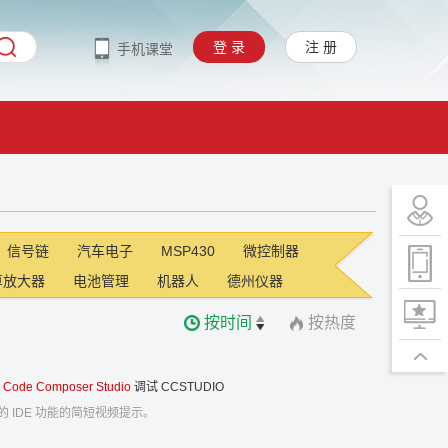
登 录
注 册
手机课堂
信号链
汽车电子
MSP430
微控制器
算放大器
电池管理
机器人
德州仪器
按时间
按热度
Code Composer Studio
调试
CCSTUDIO
ia 的 IDE 功能的简短视频提示。