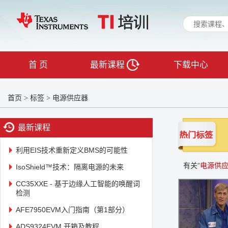
首 页
最新课程
下载中心
首页
标签
电源供应器
>
>
最新课程
利用EIS技术重新定义BMS的可能性
有关“
电源供
IsoShield™技术：隔离电源的未来
CC35XXE - 基于边缘人工智能的唤醒词
检测
AFE7950EVM入门指南（第1部分）
ADS9324EVM 开箱及教程