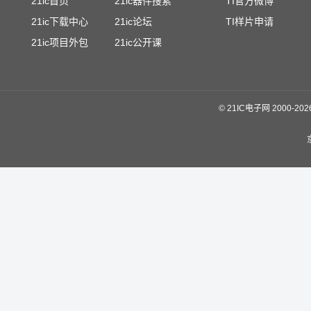
21ic首页
21ic器件搜索
TI官方微博
21ic下载中心
21ic论坛
TI样片申请
21ic项目外包
21ic公开课
©
21IC电子网 2000-
20