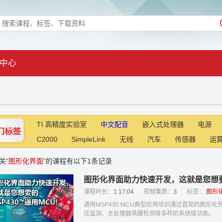
中心
TI 高精度实验室
中文配音
嵌入式处理器
电源
C2000
SimpleLink
无线
汽车
传感器
运
关“
图形化界面
”的课程有以下1条记录
图形化界面助力快速开发，这就是您想要的
课程时长：
1:17:04
视频集数：
3
标签：
图形
通用MSP430 MCU典型应用培训通过直观的图形
压监测、主处理器唤醒检测等多样的系统级功能。