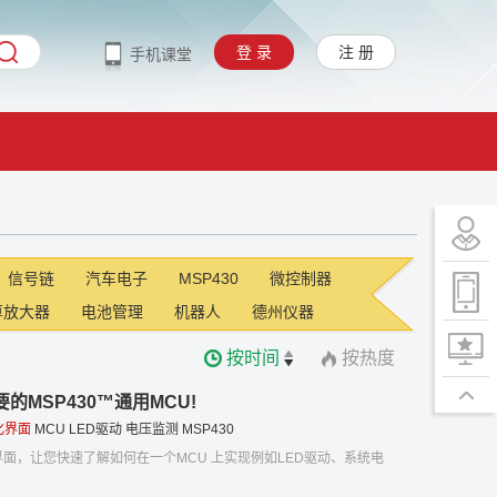
登 录
注 册
手机课堂
信号链
汽车电子
MSP430
微控制器
算放大器
电池管理
机器人
德州仪器
按时间
按热度
MSP430™通用MCU!
化界面
MCU
LED驱动
电压监测
MSP430
化界面，让您快速了解如何在一个MCU 上实现例如LED驱动、系统电