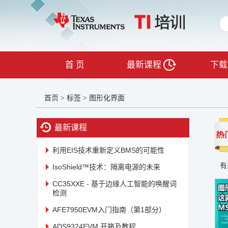
首 页
最新课程
下载
首页
标签
图形化界面
>
>
最新课程
利用EIS技术重新定义BMS的可能性
有
IsoShield™技术：隔离电源的未来
CC35XXE - 基于边缘人工智能的唤醒词
检测
AFE7950EVM入门指南（第1部分）
ADS9324EVM 开箱及教程