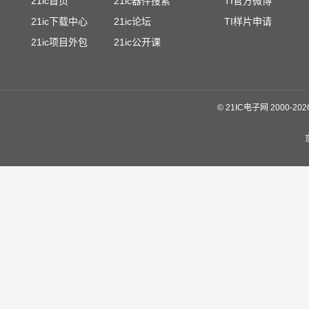
21ic首页
21ic器件搜索
TI官方微博
21ic下载中心
21ic论坛
TI样片申请
21ic项目外包
21ic公开课
©
21IC电子网 2000-
20