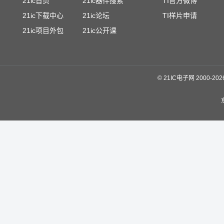
21ic首页
21ic器件搜索
TI官方微博
21ic下载中心
21ic论坛
TI样片申请
21ic项目外包
21ic公开课
©
21IC电子网 2000-
20