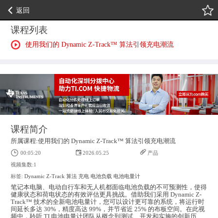
返回
课程列表
使用我们的 Dynamic Z-Track™️ 算法引领充电潮流
课程简介
所属课程:使用我们的 Dynamic Z-Track™️ 算法引领充电潮流
00:05:20
2026.05.25
产品
视频集数:1
标签:
Dynamic Z-Track
算法
充电
电池负载
电池电量计
笔记本电脑、电动自行车和无人机都面临电池负载的不可预测性，使得
健康状态和荷电状态的有效评估更具挑战。借助我们采用 Dynamic Z-
Track™️ 技术的全新电池电量计，您可以设计更可靠的系统，将运行时
间延长多达 30%，精度高达 99%，并节省近 25% 的布板空间。在此视
频中，聆听 TI 电池电量计团队从概念到测试、开发和实施的创新历