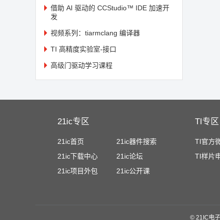
借助 AI 驱动的 CCStudio™ IDE 加速开
发
视频系列：tiarmclang 编译器
TI 高精度实验室-接口
高级门驱动学习课程
21ic专区
TI专区
21ic首页
21ic器件搜索
TI官方
21ic下载中心
21ic论坛
TI样片
21ic项目外包
21ic公开课
©
21IC电子