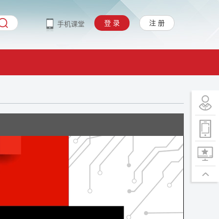
登 录
注 册
手机课堂