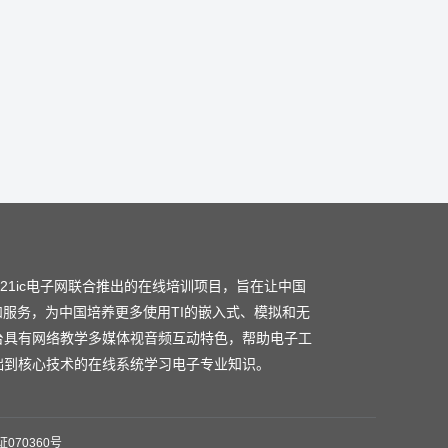
和21ic电子网联合推出的在线培训项目，旨在让中国
和服务，为中国培养更多使用TI的嵌入式、模拟和无
台具有网络教学多媒体视音频互动特色，帮助电子工
础到核心技术的在线系统学习电子专业知识。
070360号