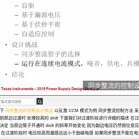
同步整流的控制
大家好
我是德州仪器的系统工程师 David
今天非常高兴和大家继续分享
同
式下
同步整流的控制设计挑战
以反激 CCM 模式为例
同步整流控制方法
采
到原边过渡时
处理较高的 di/dt
下面我们对过渡阶段进行详细的描述
在
感决定
当原边管子开通时
di/dt 的斜率开始变化
因为副边电压仍然钳位变
压
在过渡阶段时
电压较高而漏感远远小于励磁电感
如果同步整流不能在电