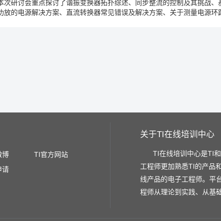
本次研讨会重点探讨了谐振变换器拓扑综述、同步整流的控制及其挑战、
够高时
这样同步整流
可以有效地关断
谢谢大家
功放的电源解决方案、直流转换器常见错误及解决方案、关于测量电源环
关于TI在线培训中心
TI在线培训中心是TI
微博
TI官方网站
工程师更加熟悉TI的产品
申请
线产品的电子工程师。平
程师从理论到实践、从基