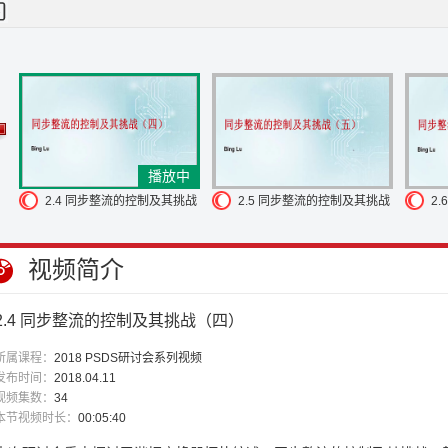
较大的反向电流
如果看到这个波形
其实它和我们二极管的反向恢复非常
边这张图是二极管的反向恢复的波形
可以看到
它和我们上一页提到的波
继续保持同样的 di/dt 一段时间
然后才开始阻断电压
这个特性我们称为
复时间的二极管
这样可以最小化负电流
而且选择较小的 QRR
即为反向
复损耗也就减小
对比右面这两个不同的 MOS 管时
可以看到 QRR 不同
反向恢复
运行非常相似
我们关断同步整流较早时
不需要快速响应的比
管
所以尽管不需要较快的比较器
仍然需要处理
同步整流体二极管的反向
稍微晚一点
但是不能太晚
基本的原则是
直通的时间比二极管反向恢复
播放中
的控制
是总是基于理想的状态
也就是没有考虑噪音的影响
事实上我们不
战
2.4 同步整流的控制及其挑战
2.5 同步整流的控制及其挑战
2
为例
这两幅图为实际的工作波形
黄色通道为原边管子的开关节点电压
可以
（四）
（五）
（
漏感引起
可以看到反映在同步整流管子
也有比较大的振荡
在 DCM 模
视频简介
要由原边管子的结电容
和励磁电感振荡引起
可以看到同步整流的电压
振
控制
不能导通
为了同步整流能够处理开通
和关断时的噪音
我们经常需要
整流开通时
由于漏感能量的复位
所以产生了振荡
如果没有措施去屏蔽
2.4 同步整流的控制及其挑战（四）
损耗
所以我们可以设定一段时间内
阻止 MOS 管的关断
这样可以延长 MO
所属课程：
2018 PSDS研讨会系列视频
们同时也设定一段时间内
防止 MOS 管的误开通
blanking time 时间
同时
发布时间：
2018.04.11
变换器
这是一个 LLC 的变换器
副边的电流波形像一个正弦波
如果我们采
视频集数：
34
乘以 RDS(ON)
所以在开始和结束的时候
将会有一个低的电压
由于电压
本节视频时长：
00:05:40
使同步整流关断
所以为了阻止同步整流较早的关断
我们也设定一个最小