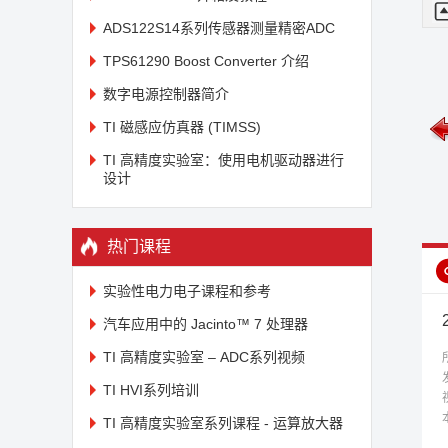
比
ADS122S14系列传感器测量精密ADC
左
它
TPS61290 Boost Converter 介绍
恢
数字电源控制器简介
恢
的
TI 磁感应仿真器 (TIMSS)
TI 高精度实验室：使用电机驱动器进行
以
设计
流
的控制及其挑战
2.2 同步整流的控制及其挑战
2.3 同步整流的控制及其挑
（二）
（三）
由
热门课程
主
实验性电力电子课程和参考
步
汽车应用中的 Jacinto™ 7 处理器
TI 高精度实验室 – ADC系列视频
我
振
TI HVI系列培训
流
TI 高精度实验室系列课程 - 运算放大器
险