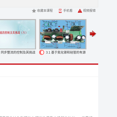
相近
所以我们来看工作在 CCM 模式下的
二极管的反向恢复
形非常相似
当二极管电流过零时
二极管并不能及时阻断电压
收藏本课程
手机看
视频报错
反向恢复
当工作在 CCM 模式时
我们经常会选择一个
具有快
恢复电荷
因为反向恢复电荷和损耗直接相关
降低 QRR 反向
损耗差距非常明显
当关断同步整流较晚时
它和二极管有较长
较器
但是当同步整流关断时
电流继续流过 MOS 管的体二极
恢复损耗
另外如果我们有非常快的比较器
关断同步整流就可
时间短
所以这样可以提高反向恢复的特性
前面的讨论同步整
得不考虑
同步整流如何工作在噪音的环境下
在这里以反激
.6 同步整流的控制及其挑战
3.1 基于氮化镓和硅管的有源
3.2 基于氮
看到
当原边管子关断时
开关节点有很多振荡
这个振荡主要
六）
嵌位反激变换器的比较(一)
嵌位反激变换器
式时
当同步整流关断时
变压器工作在断续振荡状态
这个振荡
荡到接近零
有时会过零
这个时候同步整流
为了保持较好的
最小的导通时间
和最小的关断时间
消除噪音电压的影响
当同
这个振荡
有可能使同步整流
开通后接着关断
也就增加了导通
S 管的导通时间
在同步整流关断后
在 DCM 模式下有振荡
也有助于同步整流控制芯片
处理一些特别的波形
特别是谐
用 VDS 采样的方法
在同步整流导通后
电压降基本上是电
比较低
对于变换器不能分辨出电流增加还是减小
有潜在的风
的导通时间
这段时间强制同步整流开通
以至于当电流增加足