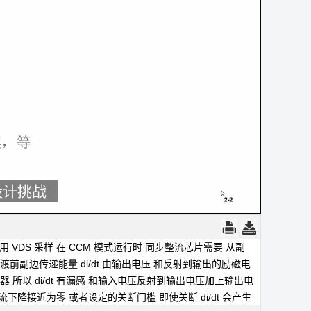
设计挑战
步整流的控制及其挑战四
今天主要讲解
运行在连续电流模
用 VDS 采样
在 CCM 模式运行时
同步整流芯片需要
从副
过渡前副边传递能量
di/dt 由输出电压
和反射到输出的励磁电
压器
所以 di/dt 有漏感
和输入电压反射到输出电压加上输出电
流下降接近为零
或者设定的关断门槛
即使关断
di/dt 会产生