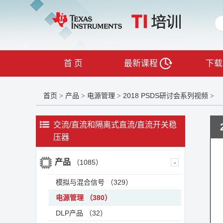
首 页
最新课程
下载
首页
产品
电源管理
2018 PSDS研讨会系列视频
>
>
>
>
交流/直流和隔离式直流/直流开关稳
压器
产品
（1085）
-
模拟与混合信号
（329）
电源管理
（380）
DLP产品
（32）