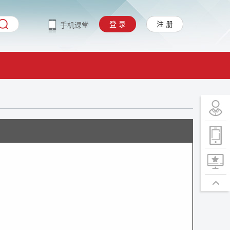
登 录
注 册
手机课堂