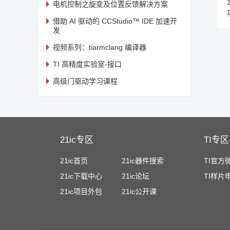
电机控制之旋变及位置反馈解决方案
借助 AI 驱动的 CCStudio™ IDE 加速开
发
视频系列：tiarmclang 编译器
TI 高精度实验室-接口
高级门驱动学习课程
21ic专区
TI专区
21ic首页
21ic器件搜索
TI官方
21ic下载中心
21ic论坛
TI样片
21ic项目外包
21ic公开课