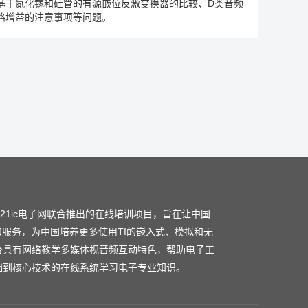
基于氮化镓和硅管的有源嵌位反激变换器的比较、D类音频
路增益的注意事项等问题。
和21ic电子网联合推出的在线培训项目，旨在让中国
和服务，为中国培养更多使用TI的嵌入式、模拟和无
台具有网络教学多媒体视音频互动特色，帮助电子工
础到核心技术的在线系统学习电子专业知识。