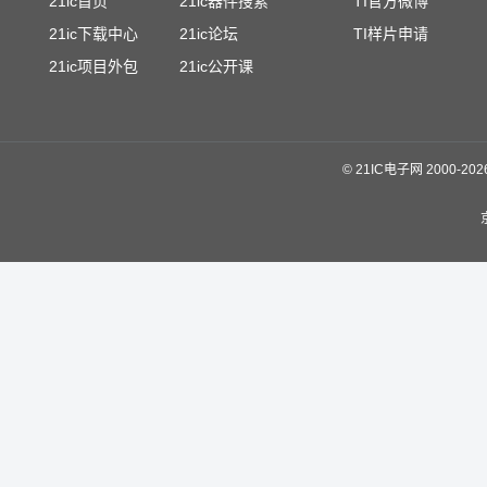
21ic首页
21ic器件搜索
TI官方微博
21ic下载中心
21ic论坛
TI样片申请
21ic项目外包
21ic公开课
©
21IC电子网 2000-
20