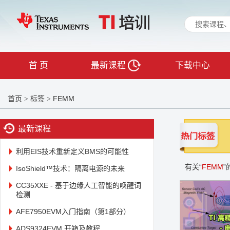
首 页
最新课程
下载中心
首页
标签
FEMM
>
>
最新课程
利用EIS技术重新定义BMS的可能性
有关“
FEMM
”
IsoShield™技术：隔离电源的未来
CC35XXE - 基于边缘人工智能的唤醒词
检测
AFE7950EVM入门指南（第1部分）
ADS9324EVM 开箱及教程