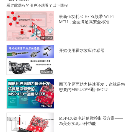
看过此课程的用户还观看了以下课程
最新低功耗5GHz 双频带 Wi-Fi
MCU，全面满足高安全标准
01:16:43
开始使用霍尔效应传感器
00:22:44
图形化界面助力快速开发，这就是您
想要的MSP430™通用MCU!
01:17:04
MSP430铁电超值微控制器方案——
25美分实现25种功能