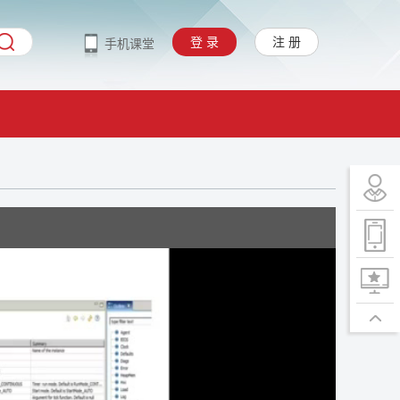
登 录
注 册
手机课堂