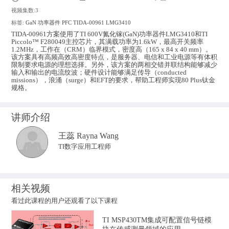
视频集数:3
标签:
GaN
功率器件
PFC
TIDA-00961
LMG3410
TIDA-00961方案使用了TI 600V氮化镓(GaN)功率器件LMG3410和TI
Piccolo™ F280049主控芯片，其满载功率为1.6kW，最高开关频率
1.2MHz，工作在（CRM）临界模式，密度高（165 x 84 x 40 mm）。
该方案具有高频高效高密度特点，是服务器、电信和工业电源等有体积
限制要求电源的理想选择。另外，该方案的两相交错并联结构能够减少
输入和输出的电流纹波；硬件设计能够满足传导（conducted
missions），浪涌（surge）和EFT的要求，帮助工程师实现80 Plus钛金
规格。
讲师介绍
王蕊 Rayna Wang
TI数字应用工程师
相关视频
看过此课程的用户还观看了以下课程
TI MSP430TM集成可配置信号链模