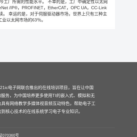
今工厂所需的性能水平。 不幸的是，工厂中确定性以太网
®，PROFINET，EtherCAT，OPC UA，CC-Link
，并且列表还在继续。 幸运的是，对于伺服驱动器市场，世界上只有三种主
议约占工业以太网市场的63％。
和21ic电子网联合推出的在线培训项目，旨在让中国
和服务，为中国培养更多使用TI的嵌入式、模拟和无
台具有网络教学多媒体视音频互动特色，帮助电子工
础到核心技术的在线系统学习电子专业知识。
070360号