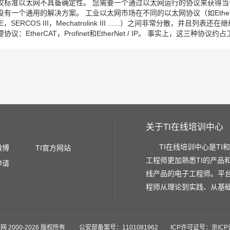
仅标准以太网不具备确定性。 您需要一个通过以太网运行的协议来获得当
没有一个通用的解决方案。 工业以太网市场在不同的以太网协议（如EtherNet /IP
IE，SERCOS III，Mechatrolink III ......）之间非常分散
要协议：EtherCAT，Profinet和EtherNet / IP。 事实上，这三种协
关于TI在线培训中心
TI在线培训中心是TI
微博
TI官方网站
工程师更加熟悉TI的产品
申请
线产品的电子工程师。平
程师从理论到实践、从基
网 2000-
2026 版权所有 公安部备案号：1101081962 ICP许可证号：京ICP证