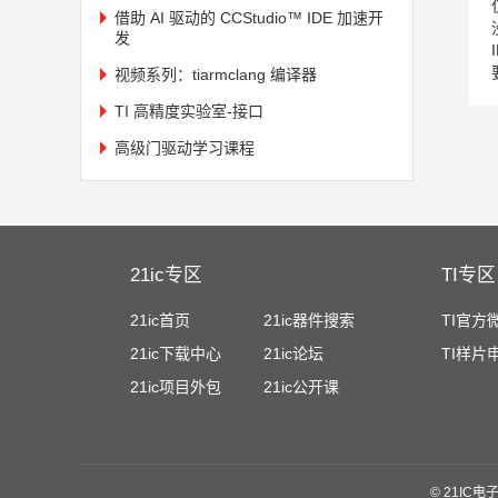
借助 AI 驱动的 CCStudio™ IDE 加速开
发
视频系列：tiarmclang 编译器
TI 高精度实验室-接口
高级门驱动学习课程
21ic专区
TI专区
21ic首页
21ic器件搜索
TI官方
21ic下载中心
21ic论坛
TI样片
21ic项目外包
21ic公开课
©
21IC电子