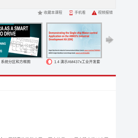
远程服务器都能够
在以太网中进行通信的能力，
有助于工厂
不是免费的。
网络中的更多节点意味着
攻击者有更多的接入
收藏本课程
手机看
视频报错
糕的是，第三方可以
控制工厂，这可能
是一个严重的问
来自工厂外部甚至内部。
这导致制造商寻求安全功能，
以帮
突出的趋势
是所要求的整体功能的
增加。
过去的驱动器通
测性维护以减少设备停机时间；
集成Web服务器以实现基于
驱动器与移动计划之间的通信。
最重要的是，越来越多
带
在单个伺服驱动器控制板中
具有多轴控制器，大幅度
减少
理单元
必须具有比过去更大的功率。
正因如此，开发人员
.3 系统分区和方框图
1.4 演示AM437x工业开发套
件（IDK）上的单芯片电机控
制应用