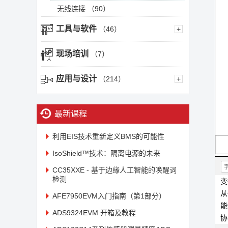
无线连接
（90）
工具与软件
（46）
+
现场培训
（7）
应用与设计
（214）
+
最新课程
利用EIS技术重新定义BMS的可能性
IsoShield™技术：隔离电源的未来
[
CC35XXE - 基于边缘人工智能的唤醒词
检测
变
从
AFE7950EVM入门指南（第1部分）
ADS9324EVM 开箱及教程