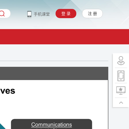
登 录
注 册
手机课堂