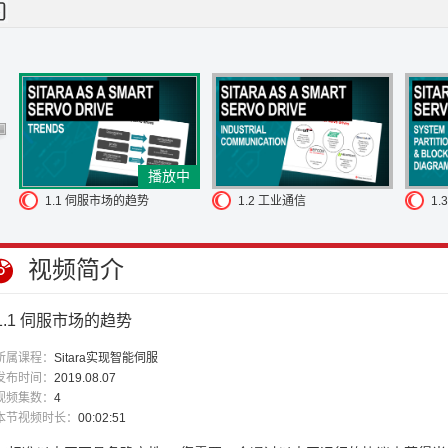
一个单元
对事件做出反应，这可以大幅度提高效率。
使工厂中的机器和
合数据并作为一个单元
对事件做出反应，这可以大幅度提高效率。
但这
点。
攻击可能以数据泄露的形式出现，
第三方窃取工厂的信息，
或者更糟
，取决于工厂内部的情况。
如果其中一个设备受到攻击，
这些攻击可能
保护其专有IP
以及工业网络的完整性。
最后，伺服驱动器级别的一个更
只有一个工作 -
控制致动器。
现在伺服驱动器提供额外的服务，
例如预
eb的控制；
以及集成的微型PLC以减少
整个系统所需的空间并加速
伺服
多个电机的机器人系统
导致对伺服驱动器中
多路访问控制能力的需求。
播放中
智能工厂机柜
所需的空间。
所有这些额外功能意味着
伺服控制板中的处
1.1 伺服市场的趋势
1.2 工业通信
1
经开始
寻求更高性能CPU用于伺服驱动器。
[音乐播放中]
视频简介
1.1 伺服市场的趋势
所属课程：
Sitara实现智能伺服
发布时间：
2019.08.07
视频集数：
4
本节视频时长：
00:02:51