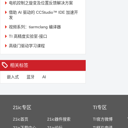
电机控制之旋变及位置反馈解决方案
借助 AI 驱动的 CCStudio™ IDE 加速开
发
视频系列：tiarmclang 编译器
TI 高精度实验室-接口
高级门驱动学习课程
相关标签
嵌入式
蓝牙
AI
21ic专区
TI专区
21ic首页
21ic器件搜索
TI官方微博
21ic下载中心
21ic论坛
TI样片申请